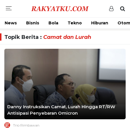
News
Bisnis
Bola
Tekno
Hiburan
Otom
Topik Berita :
Camat dan Lurah
Danny Instruksikan Camat, Lurah Hingga RT/RW
Antisipasi Penyebaran Omicron
Trio Rimbawan