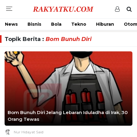
News
Bisnis
Bola
Tekno
Hiburan
Otom
Topik Berita :
Bom Bunuh Diri
Bom Bunuh Diri Jelang Lebaran Iduladha di Irak, 30
Orang Tewas
Nur Hidayat Said