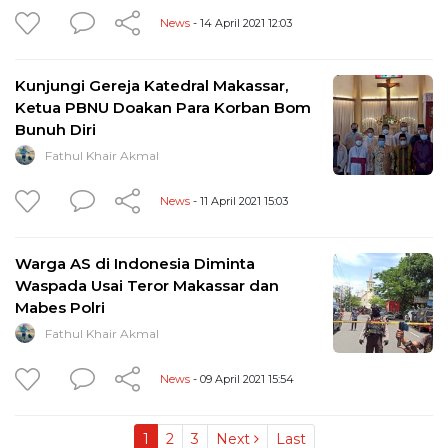
News
- 14 April 2021 12:03
Kunjungi Gereja Katedral Makassar,
Ketua PBNU Doakan Para Korban Bom
Bunuh Diri
Fathul Khair Akmal
News
- 11 April 2021 15:03
Warga AS di Indonesia Diminta
Waspada Usai Teror Makassar dan
Mabes Polri
Fathul Khair Akmal
News
- 09 April 2021 15:54
1
2
3
Next
Last