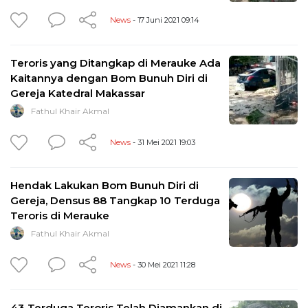
News
- 17 Juni 2021 09:14
Teroris yang Ditangkap di Merauke Ada
Kaitannya dengan Bom Bunuh Diri di
Gereja Katedral Makassar
Fathul Khair Akmal
News
- 31 Mei 2021 19:03
Hendak Lakukan Bom Bunuh Diri di
Gereja, Densus 88 Tangkap 10 Terduga
Teroris di Merauke
Fathul Khair Akmal
News
- 30 Mei 2021 11:28
43 Terduga Teroris Telah Diamankan di