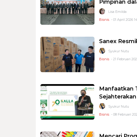
Pimpinan da
Lisa Emilda
Bisnis
- 01 April 2026 14
Sanex Resmik
Syukur Nutu
Bisnis
- 21 Februari 202
Manfaatkan T
Sejahterakan
Syukur Nutu
Bisnis
- 08 Februari 202
Mencari Prog