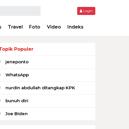
Login
s
Travel
Foto
Video
Indeks
Topik Populer
jeneponto
#
WhatsApp
#
nurdin abdullah ditangkap KPK
#
bunuh diri
#
Joe BIden
#