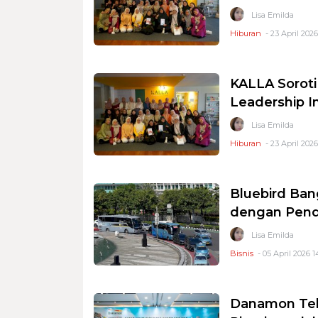
Lisa Emilda
Hiburan
- 23 April 2026
KALLA Soroti
Leadership I
Lisa Emilda
Hiburan
- 23 April 2026
Bluebird Bang
dengan Penda
Lisa Emilda
Bisnis
- 05 April 2026 1
Danamon Teba