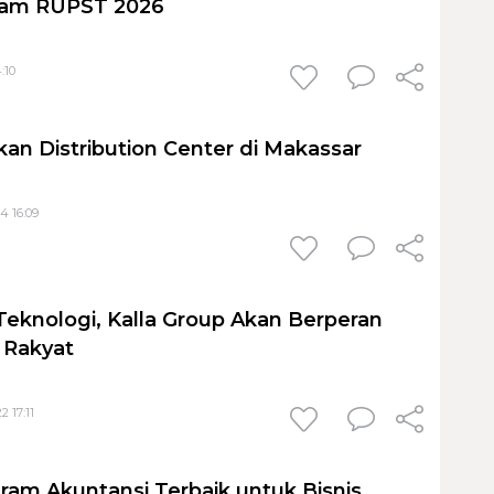
lam RUPST 2026
:10
an Distribution Center di Makassar
4 16:09
eknologi, Kalla Group Akan Berperan
 Rakyat
2 17:11
ram Akuntansi Terbaik untuk Bisnis