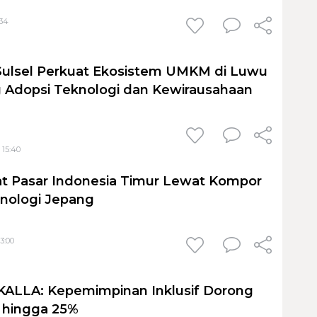
:34
Sulsel Perkuat Ekosistem UMKM di Luwu
 Adopsi Teknologi dan Kewirausahaan
 15:40
at Pasar Indonesia Timur Lewat Kompor
knologi Jepang
3:00
s KALLA: Kepemimpinan Inklusif Dorong
s hingga 25%