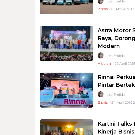
Lisa Emilda
Bisnis
- 05 Mei 2026 17
Astra Motor 
Raya, Dorong
Modern
Lisa Emilda
Hiburan
- 27 April 2026
Rinnai Perku
Pintar Berte
Lisa Emilda
Bisnis
- 24 April 2026 2
Kartini Talk
Kinerja Bisni