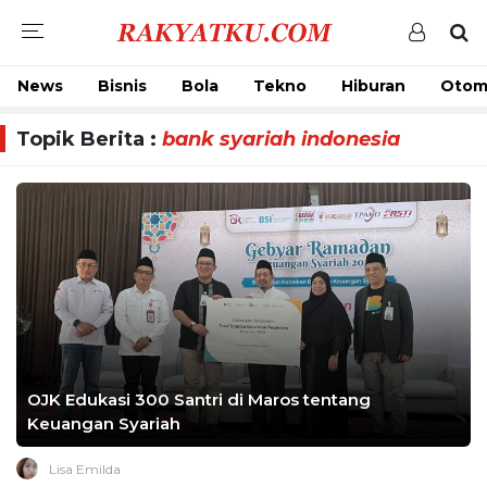
News
Bisnis
Bola
Tekno
Hiburan
Otom
Topik Berita :
bank syariah indonesia
OJK Edukasi 300 Santri di Maros tentang
Keuangan Syariah
Lisa Emilda