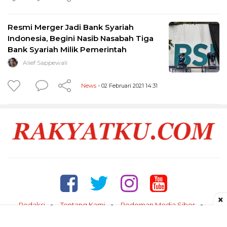
Resmi Merger Jadi Bank Syariah
Indonesia, Begini Nasib Nasabah Tiga
Bank Syariah Milik Pemerintah
Alief Sappewali
News
- 02 Februari 2021 14:31
×
Redaksi
Tentang Kami
Pedoman Media Siber
Kontak
Disclaimer
Privacy Policy