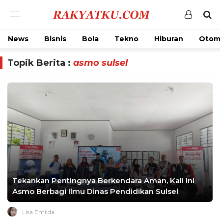
News
Bisnis
Bola
Tekno
Hiburan
Otom
Topik Berita :
asmo sulsel
Tekankan Pentingnya Berkendara Aman, Kali Ini
Asmo Berbagi Ilmu Dinas Pendidikan Sulsel
Lisa Emilda