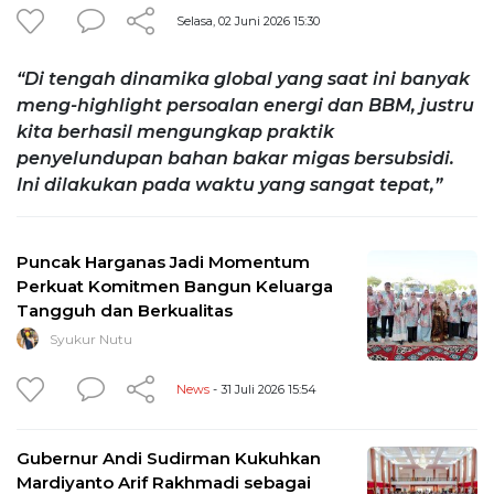
Selasa, 02 Juni 2026 15:30
“Di tengah dinamika global yang saat ini banyak
meng-highlight persoalan energi dan BBM, justru
kita berhasil mengungkap praktik
penyelundupan bahan bakar migas bersubsidi.
Ini dilakukan pada waktu yang sangat tepat,”
Puncak Harganas Jadi Momentum
Perkuat Komitmen Bangun Keluarga
Tangguh dan Berkualitas
Syukur Nutu
News
- 31 Juli 2026 15:54
Gubernur Andi Sudirman Kukuhkan
Mardiyanto Arif Rakhmadi sebagai