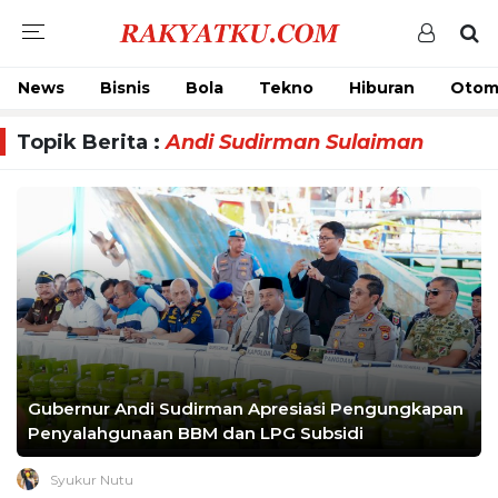
News
Bisnis
Bola
Tekno
Hiburan
Otom
Topik Berita :
Andi Sudirman Sulaiman
Gubernur Andi Sudirman Apresiasi Pengungkapan
Penyalahgunaan BBM dan LPG Subsidi
Syukur Nutu