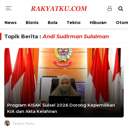
News
Bisnis
Bola
Tekno
Hiburan
Otom
Topik Berita :
Andi Sudirman Sulaiman
Program KISAK Sulsel 2026 Dorong Kepemilikan
KIA dan Akta Kelahiran
Syukur Nutu