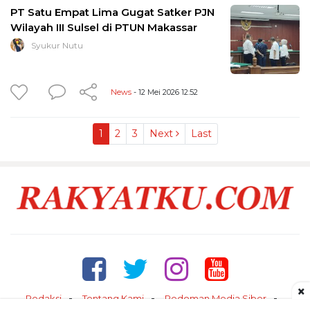
PT Satu Empat Lima Gugat Satker PJN
Wilayah III Sulsel di PTUN Makassar
Syukur Nutu
News
- 12 Mei 2026 12:52
1
2
3
Next
Last
×
Redaksi
Tentang Kami
Pedoman Media Siber