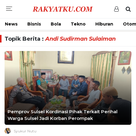
News
Bisnis
Bola
Tekno
Hiburan
Otom
Topik Berita :
Andi Sudirman Sulaiman
Pemprov Sulsel Kordinasi Pihak Terkait Perihal
Warga Sulsel Jadi Korban Perompak
Syukur Nutu