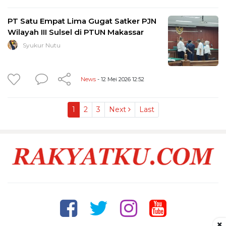
PT Satu Empat Lima Gugat Satker PJN
Wilayah III Sulsel di PTUN Makassar
Syukur Nutu
News
- 12 Mei 2026 12:52
1
2
3
Next
Last
×