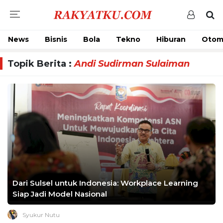
News
Bisnis
Bola
Tekno
Hiburan
Otom
Topik Berita :
Andi Sudirman Sulaiman
Dari Sulsel untuk Indonesia: Workplace Learning
Siap Jadi Model Nasional
Syukur Nutu