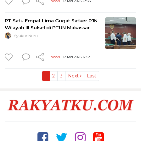
News
- 13 Mei 2026 23:33
PT Satu Empat Lima Gugat Satker PJN
Wilayah III Sulsel di PTUN Makassar
Syukur Nutu
News
- 12 Mei 2026 12:52
1
2
3
Next
Last