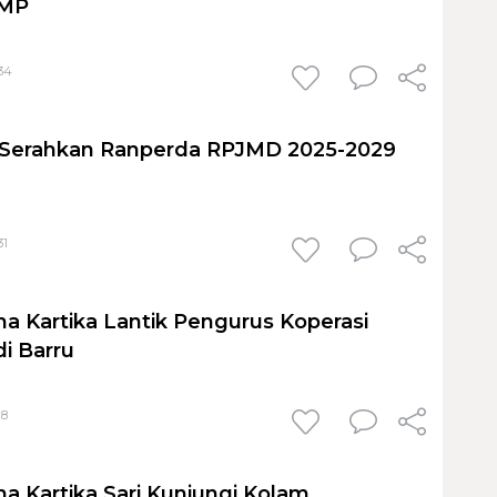
KMP
:34
u Serahkan Ranperda RPJMD 2025-2029
31
na Kartika Lantik Pengurus Koperasi
di Barru
28
na Kartika Sari Kunjungi Kolam