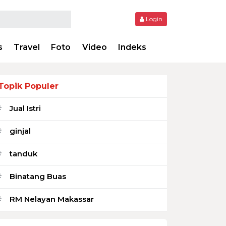
Login
s
Travel
Foto
Video
Indeks
Topik Populer
Jual Istri
#
ginjal
#
tanduk
#
Binatang Buas
#
RM Nelayan Makassar
#