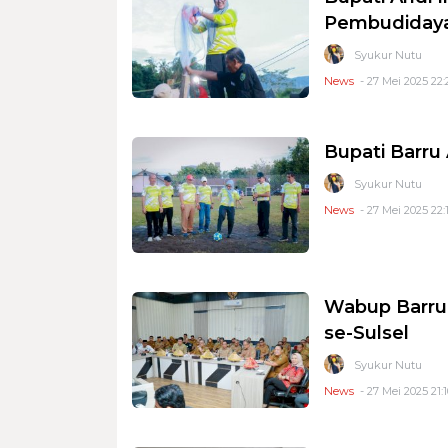
Pembudidaya
Syukur Nutu
News
- 27 Mei 2025 22:
Bupati Barru
Syukur Nutu
News
- 27 Mei 2025 22:
Wabup Barru 
se-Sulsel
Syukur Nutu
News
- 27 Mei 2025 21:1