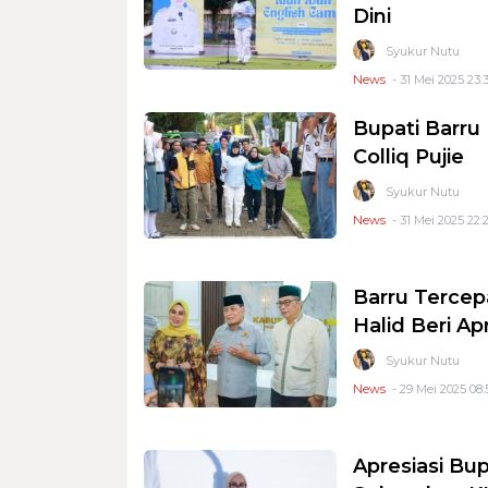
Dini
Syukur Nutu
News
- 31 Mei 2025 23:
Bupati Barru
Colliq Pujie
Syukur Nutu
News
- 31 Mei 2025 22:
Barru Tercep
Halid Beri Ap
Syukur Nutu
News
- 29 Mei 2025 08:
Apresiasi Bup