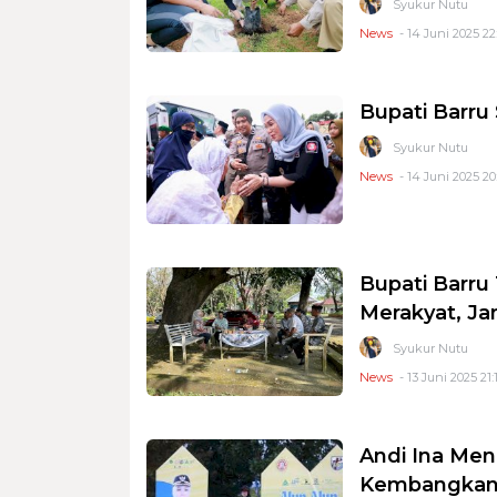
Syukur Nutu
News
- 14 Juni 2025 22
Bupati Barru
Syukur Nutu
News
- 14 Juni 2025 20
Bupati Barr
Merakyat, J
Syukur Nutu
News
- 13 Juni 2025 21:
Andi Ina Men
Kembangkan 