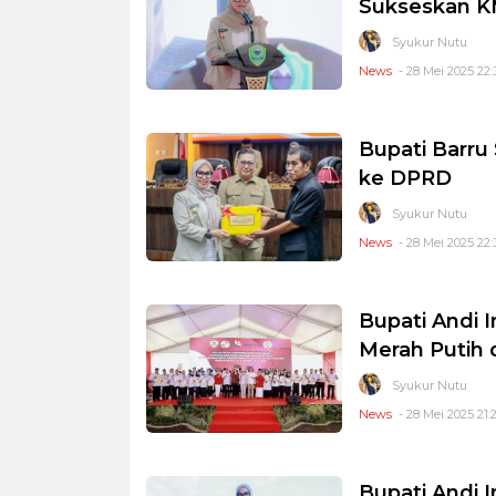
Sukseskan 
Syukur Nutu
News
- 28 Mei 2025 22
Bupati Barr
ke DPRD
Syukur Nutu
News
- 28 Mei 2025 22:
Bupati Andi I
Merah Putih 
Syukur Nutu
News
- 28 Mei 2025 21:
Bupati Andi I