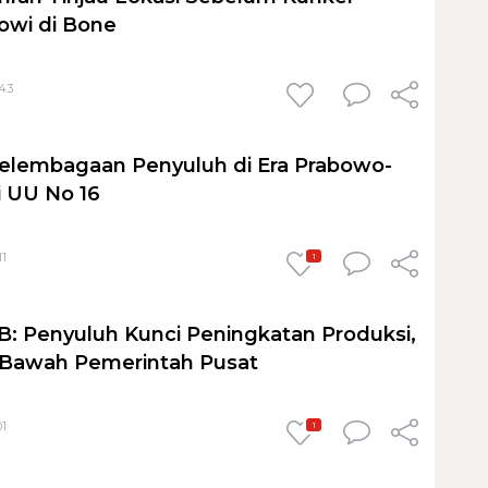
owi di Bone
:43
elembagaan Penyuluh di Era Prabowo-
i UU No 16
11
1
B: Penyuluh Kunci Peningkatan Produksi,
 Bawah Pemerintah Pusat
01
1