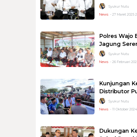
Syukur Nutu
News
- 27 Maret 2025 
Polres Wajo 
Jagung Sere
Syukur Nutu
News
- 26 Februari 2025
Kunjungan Ke
Distributor
Syukur Nutu
News
- 11 Oktober 2024
Dukungan Ke