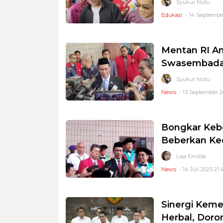
Syukur Nutu
Edukasi
- 14 September
Mentan RI Am
Swasembada
Syukur Nutu
News
- 13 September 20
Bongkar Kebo
Beberkan Ke
Lisa Emilda
News
- 14 Juli 2025 21:
Sinergi Kem
Herbal, Doro