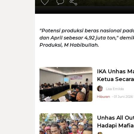
"Potensi produksi beras nasional pad
dan April sebesar 4,92 juta ton," dem
Produksi, M Habibullah.
IKA Unhas Ma
Ketua Secara
Lisa Emilda
Hiburan
- 01 Juni 2026 
Unhas All O
Hadapi Mafia