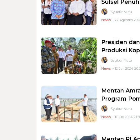
Sulsel Penuh
Syukur Nutu
News
- 22 Agustus 202
Presiden da
Produksi Kop
Syukur Nutu
News
- 12 Juli 2024 20:
Mentan Amran
Program Pom
Syukur Nutu
News
- 11 Juli 2024 21:5
Mentan RI Am