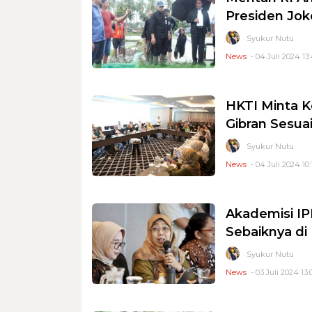
Presiden Jok
Syukur Nutu
News
- 04 Juli 2024 13
HKTI Minta K
Gibran Sesua
Syukur Nutu
News
- 04 Juli 2024 10:
Akademisi IP
Sebaiknya di
Syukur Nutu
News
- 03 Juli 2024 13: