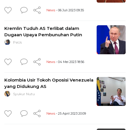
News
- 06 Juli 2023 09:35
Kremlin Tuduh AS Terlibat dalam
Dugaan Upaya Pembunuhan Putin
PaUs
News
- 04 Mei 2023 18:56
Kolombia Usir Tokoh Oposisi Venezuela
yang Didukung AS
Syukur Nutu
News
- 25 April 2023 20:09