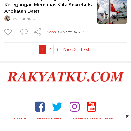
Ketegangan Memanas Kata Sekretaris
Angkatan Darat
Syukur Nutu
News
- 03 Maret 2023 18:14
1
2
3
Next
Last
×
Redaksi
Tentang Kami
Pedoman Media Siber
Kontak
Disclaimer
Privacy Policy