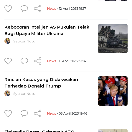
News
- 12 April 2023 16:27
Kebocoran Intelijen AS Pukulan Telak
Bagi Upaya Militer Ukraina
Syukur Nutu
News
- 11 April 2023 23:14
Rincian Kasus yang Didakwakan
Terhadap Donald Trump
Syukur Nutu
News
- 05 April 2023 19:46
Finlandia Resmi Gabung NATO