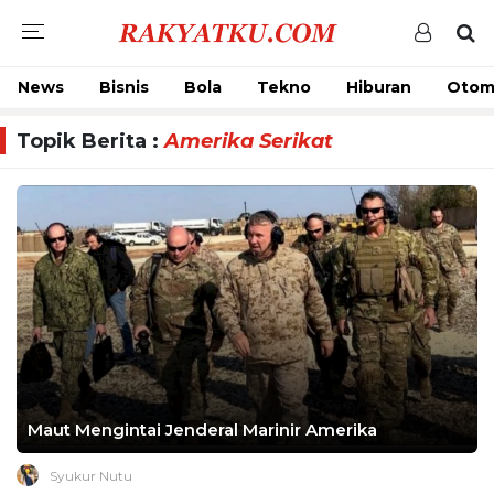
News
Bisnis
Bola
Tekno
Hiburan
Otom
Topik Berita :
Amerika Serikat
Maut Mengintai Jenderal Marinir Amerika
Syukur Nutu