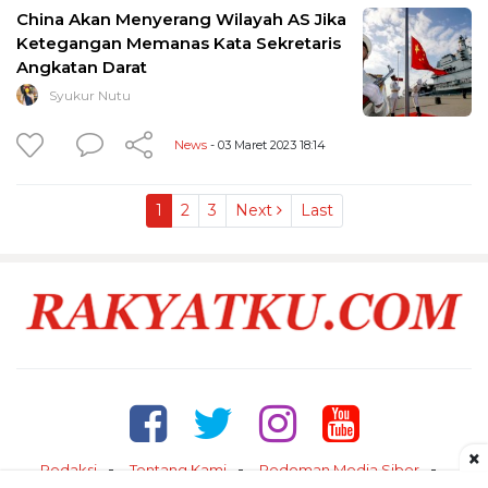
China Akan Menyerang Wilayah AS Jika
Ketegangan Memanas Kata Sekretaris
Angkatan Darat
Syukur Nutu
News
- 03 Maret 2023 18:14
1
2
3
Next
Last
×
Redaksi
Tentang Kami
Pedoman Media Siber