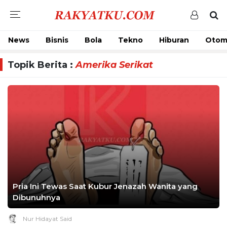
News
Bisnis
Bola
Tekno
Hiburan
Otom
Topik Berita :
Amerika Serikat
Pria Ini Tewas Saat Kubur Jenazah Wanita yang
Dibunuhnya
Nur Hidayat Said