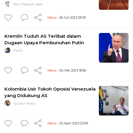
Nur Hidayat Said
News
- 06 Juli 2023 09:35
Kremlin Tuduh AS Terlibat dalam
Dugaan Upaya Pembunuhan Putin
PaUs
News
- 04 Mei 2023 18:56
Kolombia Usir Tokoh Oposisi Venezuela
yang Didukung AS
Syukur Nutu
News
- 25 April 2023 20:09