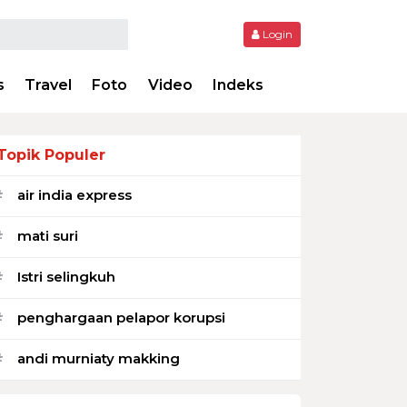
Login
s
Travel
Foto
Video
Indeks
Topik Populer
air india express
#
mati suri
#
Istri selingkuh
#
penghargaan pelapor korupsi
#
andi murniaty makking
#