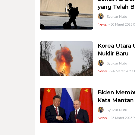
yang Telah 
Syukur Nutu
News
- 30 Maret 2023 0
Korea Utara
Nuklir Baru
Syukur Nutu
News
- 24 Maret 2023 1
Biden Membu
Kata Mantan 
Syukur Nutu
News
- 23 Maret 2023 1