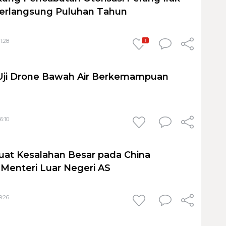
Berlangsung Puluhan Tahun
1:28
1
 Uji Drone Bawah Air Berkemampuan
6:10
at Kesalahan Besar pada China
Menteri Luar Negeri AS
9:26