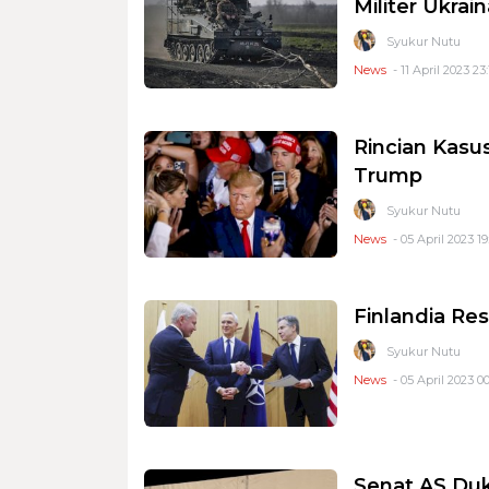
Militer Ukrai
Syukur Nutu
News
- 11 April 2023 23
Rincian Kas
Trump
Syukur Nutu
News
- 05 April 2023 19
Finlandia R
Syukur Nutu
News
- 05 April 2023 00
Senat AS Duk