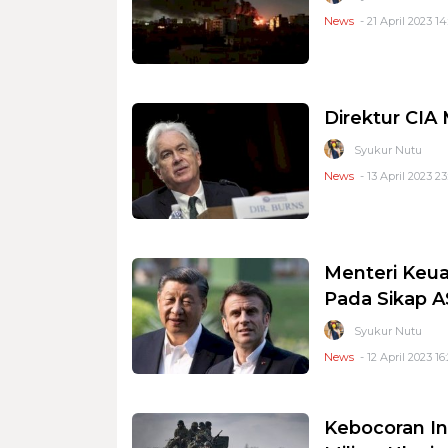
News
- 21 April 2023 14
Direktur CI
Syukur Nutu
News
- 13 April 2023 23
Menteri Keu
Pada Sikap A
Syukur Nutu
News
- 12 April 2023 16
Kebocoran In