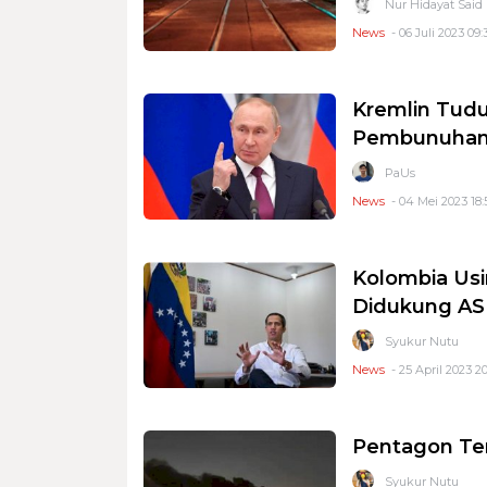
Nur Hidayat Said
News
- 06 Juli 2023 09:
Kremlin Tudu
Pembunuhan
PaUs
News
- 04 Mei 2023 18:
Kolombia Usi
Didukung AS
Syukur Nutu
News
- 25 April 2023 20
Pentagon Te
Syukur Nutu