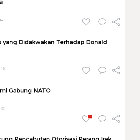
na
:14
us yang Didakwakan Terhadap Donald
:46
esmi Gabung NATO
:37
1
ung Pencabutan Otorisasi Perang Irak