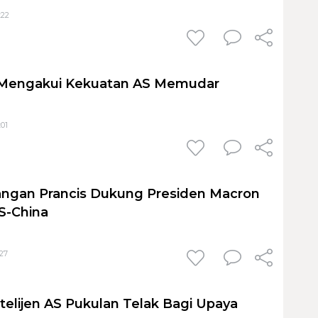
:22
A Mengakui Kekuatan AS Memudar
:01
angan Prancis Dukung Presiden Macron
S-China
:27
telijen AS Pukulan Telak Bagi Upaya