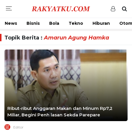
News
Bisnis
Bola
Tekno
Hiburan
Otom
Topik Berita :
Amarun Agung Hamka
Ribut-ribut Anggaran Makan dan Minum Rp7,2
Miliar, Begini Penh lasan Sekda Parepare
Editor