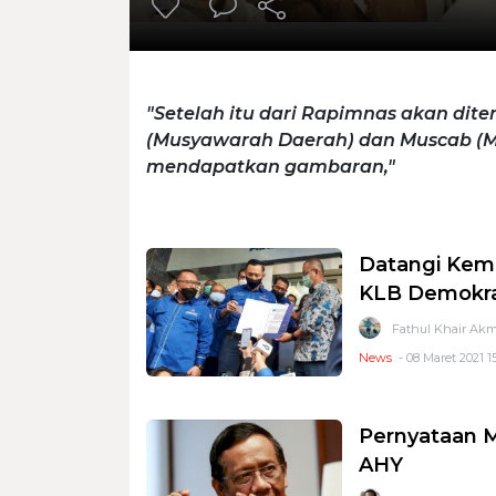
"Setelah itu dari Rapimnas akan dit
(Musyawarah Daerah) dan Muscab (Mus
mendapatkan gambaran,"
Datangi Kem
KLB Demokra
Fathul Khair Akm
News
- 08 Maret 2021 15
Pernyataan 
AHY