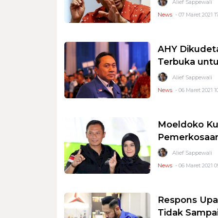
Alief Sappewali
News
- 07 Maret 2021 1
AHY Dikudeta
Terbuka untu
Alief Sappewali
News
- 06 Maret 2021 1
Moeldoko Ku
Pemerkosaan
Alief Sappewali
News
- 06 Maret 2021 0
Respons Upay
Tidak Sampai