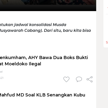
entukan jadwal konsolidasi Musda
yawarah Cabang). Dari situ, baru kita bisa
S
enkumham, AHY Bawa Dua Boks Bukti
t Moeldoko Ilegal
al
:21
Mahfud MD Soal KLB Senangkan Kubu