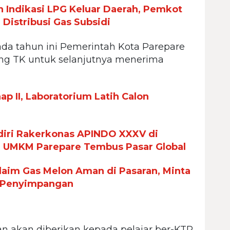
Indikasi LPG Keluar Daerah, Pemkot
Distribusi Gas Subsidi
a tahun ini Pemerintah Kota Parepare
ang TK untuk selanjutnya menerima
p II, Laboratorium Latih Calon
iri Rakerkonas APINDO XXXV di
n UMKM Parepare Tembus Pasar Global
aim Gas Melon Aman di Pasaran, Minta
 Penyimpangan
n akan diberikan kepada pelajar ber-KTP