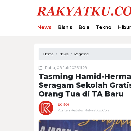
News
Bisnis
Bola
Tekno
Hibu
Home
News
Regional
Rabu, 08 Juli 2026 11:29
Tasming Hamid-Hermant
Seragam Sekolah Grati
Orang Tua di TA Baru
Editor
Konten Redaksi Rakyatku.Com