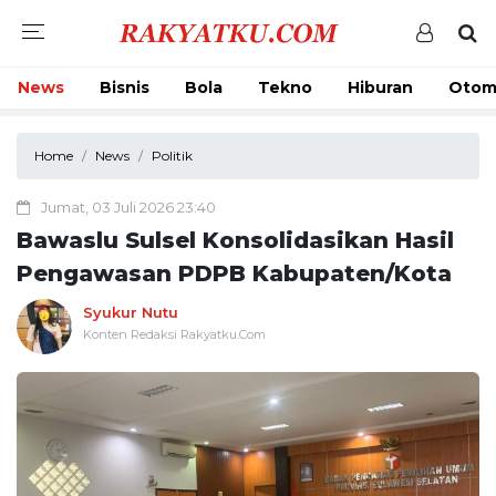
News
Bisnis
Bola
Tekno
Hiburan
Otom
Home
News
Politik
Jumat, 03 Juli 2026 23:40
Bawaslu Sulsel Konsolidasikan Hasil
Pengawasan PDPB Kabupaten/Kota
Syukur Nutu
Konten Redaksi Rakyatku.Com