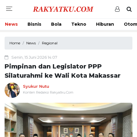
News
Bisnis
Bola
Tekno
Hiburan
Otom
Home
News
Regional
Senin, 15 Juni 2026 14:07
Pimpinan dan Legislator PPP
Silaturahmi ke Wali Kota Makassar
Syukur Nutu
Konten Redaksi Rakyatku.Com