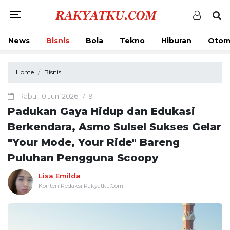
News
Bisnis
Bola
Tekno
Hiburan
Otom
Home
Bisnis
Rabu, 10 Juni 2026 17:19
Padukan Gaya Hidup dan Edukasi
Berkendara, Asmo Sulsel Sukses Gelar
"Your Mode, Your Ride" Bareng
Puluhan Pengguna Scoopy
Lisa Emilda
Konten Redaksi Rakyatku.Com