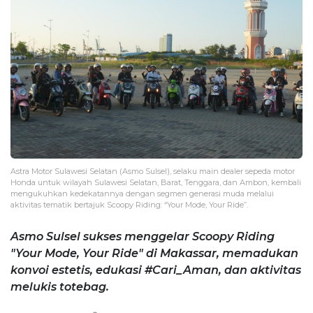
Astra Motor Sulawesi Selatan (Asmo Sulsel), selaku main dealer sepeda motor
Honda untuk wilayah Sulawesi Selatan, Barat, Tenggara, dan Ambon, kembali
mengukuhkan kedekatannya dengan segmen generasi muda melalui
aktivitas tematik bertajuk Scoopy Riding: “Your Mode, Your Ride”.
Asmo Sulsel sukses menggelar Scoopy Riding
"Your Mode, Your Ride" di Makassar, memadukan
konvoi estetis, edukasi #Cari_Aman, dan aktivitas
melukis totebag.