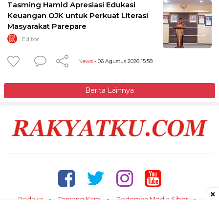
Tasming Hamid Apresiasi Edukasi
Keuangan OJK untuk Perkuat Literasi
Masyarakat Parepare
Editor
News
- 06 Agustus 2026 15:58
Berita Lainnya
×
Redaksi
Tentang Kami
Pedoman Media Siber
Kontak
Disclaimer
Privacy Policy