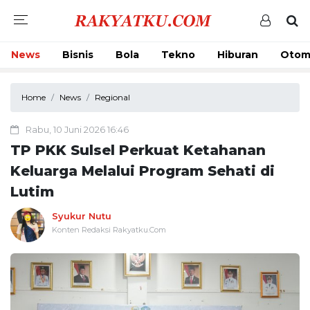
News
Bisnis
Bola
Tekno
Hiburan
Otom
Home
News
Regional
Rabu, 10 Juni 2026 16:46
TP PKK Sulsel Perkuat Ketahanan
Keluarga Melalui Program Sehati di
Lutim
Syukur Nutu
Konten Redaksi Rakyatku.Com