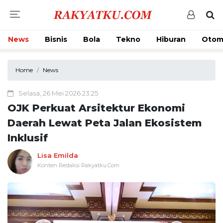
News
Bisnis
Bola
Tekno
Hiburan
Otom
Home
News
Selasa, 26 Mei 2026 23:25
OJK Perkuat Arsitektur Ekonomi
Daerah Lewat Peta Jalan Ekosistem
Inklusif
Lisa Emilda
Konten Redaksi Rakyatku.Com