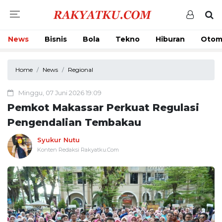
News
Bisnis
Bola
Tekno
Hiburan
Otom
Home
News
Regional
Minggu, 07 Juni 2026 19:09
Pemkot Makassar Perkuat Regulasi
Pengendalian Tembakau
Syukur Nutu
Konten Redaksi Rakyatku.Com