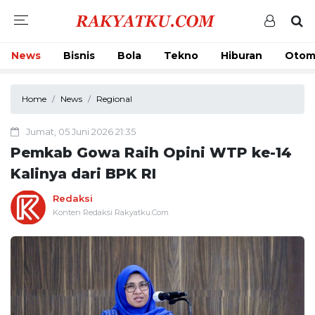
News
Bisnis
Bola
Tekno
Hiburan
Otom
Home
News
Regional
Jumat, 05 Juni 2026 21:35
Pemkab Gowa Raih Opini WTP ke-14
Kalinya dari BPK RI
Redaksi
Konten Redaksi Rakyatku.Com