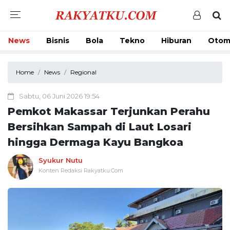
News
Bisnis
Bola
Tekno
Hiburan
Otom
Home
News
Regional
Sabtu, 06 Juni 2026 19:54
Pemkot Makassar Terjunkan Perahu
Bersihkan Sampah di Laut Losari
hingga Dermaga Kayu Bangkoa
Syukur Nutu
Konten Redaksi Rakyatku.Com