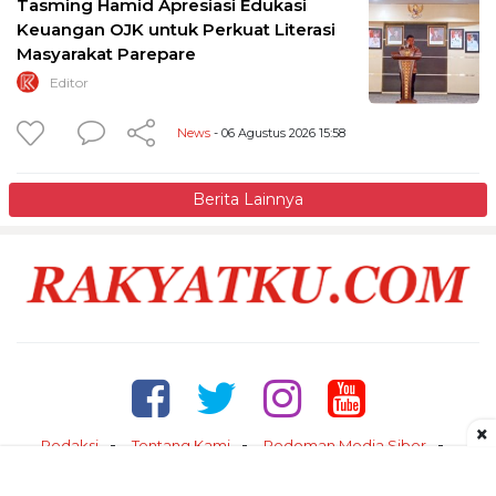
Tasming Hamid Apresiasi Edukasi
Keuangan OJK untuk Perkuat Literasi
Masyarakat Parepare
Editor
News
- 06 Agustus 2026 15:58
Berita Lainnya
×
Redaksi
Tentang Kami
Pedoman Media Siber
Kontak
Disclaimer
Privacy Policy