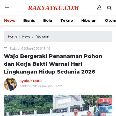
News
Bisnis
Bola
Tekno
Hiburan
Otom
Home
News
Regional
Sabtu, 06 Juni 2026 19:49
Wajo Bergerak! Penanaman Pohon
dan Kerja Bakti Warnai Hari
Lingkungan Hidup Sedunia 2026
Syukur Nutu
Konten Redaksi Rakyatku.Com