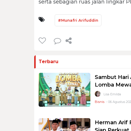
serta sebagian ruas jalan lingkar PI
#Munafri Arifuddin
Terbaru
Sambut Hari 
Lomba Mewar
Lisa Emilda
Bisnis
- 06 Agustus 202
Herman Arif 
Siap Perkuat 