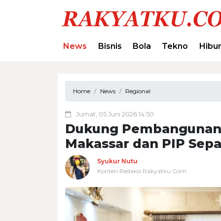
News
Bisnis
Bola
Tekno
Hibu
Home
News
Regional
Jumat, 05 Juni 2026 14:50
Dukung Pembangunan 
Makassar dan PIP Sepak
Syukur Nutu
Konten Redaksi Rakyatku.Com