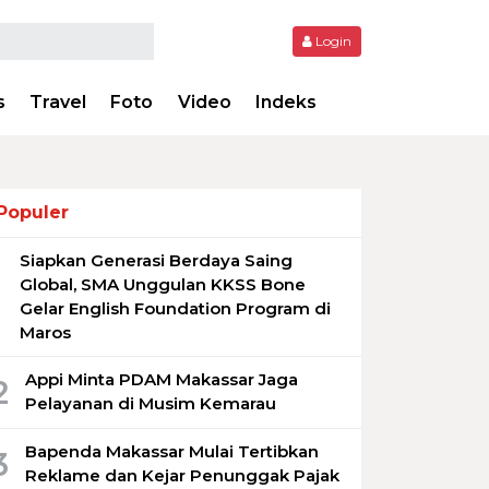
Login
s
Travel
Foto
Video
Indeks
Populer
Siapkan Generasi Berdaya Saing
1
Global, SMA Unggulan KKSS Bone
Gelar English Foundation Program di
Maros
Appi Minta PDAM Makassar Jaga
2
Pelayanan di Musim Kemarau
Bapenda Makassar Mulai Tertibkan
3
Reklame dan Kejar Penunggak Pajak