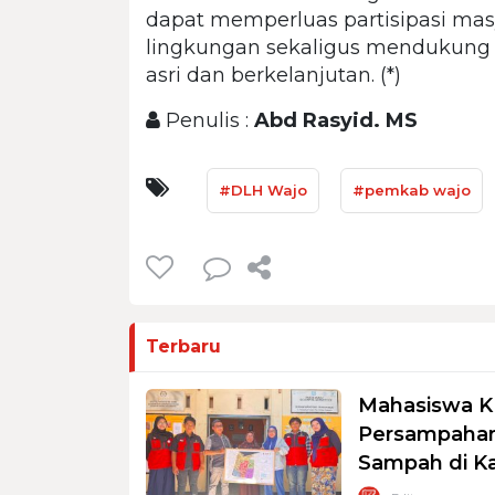
dapat memperluas partisipasi ma
lingkungan sekaligus mendukung 
asri dan berkelanjutan. (*)
Penulis :
Abd Rasyid. MS
#DLH Wajo
#pemkab wajo
Terbaru
Mahasiswa K
Persampahan
Sampah di K