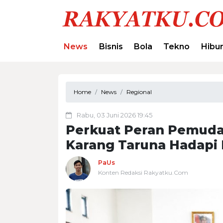
News
Bisnis
Bola
Tekno
Hibu
Home
News
Regional
Rabu, 03 Juni 2026 19:45
Perkuat Peran Pemuda
Karang Taruna Hadapi
PaUs
Konten Redaksi Rakyatku.Com