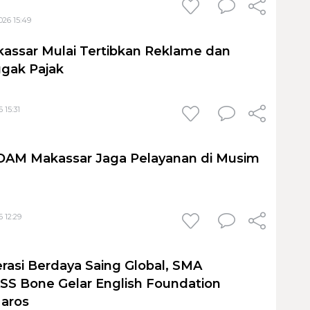
026 15:49
assar Mulai Tertibkan Reklame dan
gak Pajak
 15:31
PDAM Makassar Jaga Pelayanan di Musim
 12:29
rasi Berdaya Saing Global, SMA
S Bone Gelar English Foundation
Maros