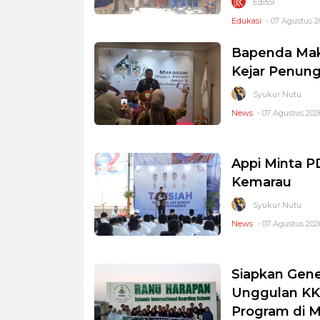
Editor
Edukasi
- 07 Agustus 2
Bapenda Mak
Kejar Penung
Syukur Nutu
News
- 07 Agustus 2026
Appi Minta 
Kemarau
Syukur Nutu
News
- 07 Agustus 2026
Siapkan Gene
Unggulan KKS
Program di 