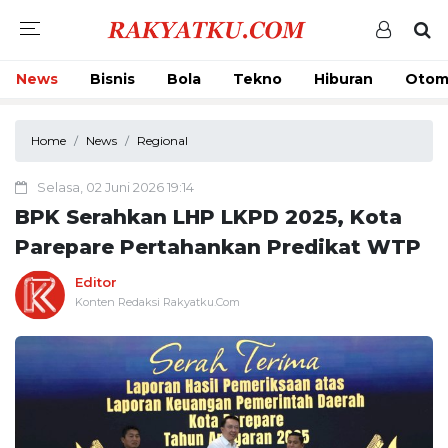
News
Bisnis
Bola
Tekno
Hiburan
Otom
Home
News
Regional
Selasa, 02 Juni 2026 19:14
BPK Serahkan LHP LKPD 2025, Kota
Parepare Pertahankan Predikat WTP
Editor
Konten Redaksi Rakyatku.Com