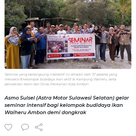
Seminar yang berlangsung interaktif ini dihadiri oleh 37 peserta yang
mewakili 8 kelompok budidaya ikan aktif di Kampung Waiheru, serta
perwakilan resmi dari Dinas Perikanan Kota Ambon.
Asmo Sulsel (Astra Motor Sulawesi Selatan) gelar
seminar intensif bagi kelompok budidaya ikan
Waiheru Ambon demi dongkrak