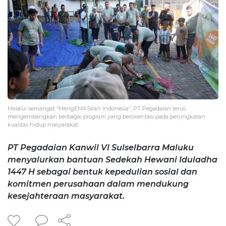
Melalui semangat “MengEMASkan Indonesia”, PT Pegadaian terus
mengembangkan berbagai program yang berorientasi pada peningkatan
kualitas hidup masyarakat.
PT Pegadaian Kanwil VI Sulselbarra Maluku
menyalurkan bantuan Sedekah Hewani Iduladha
1447 H sebagai bentuk kepedulian sosial dan
komitmen perusahaan dalam mendukung
kesejahteraan masyarakat.