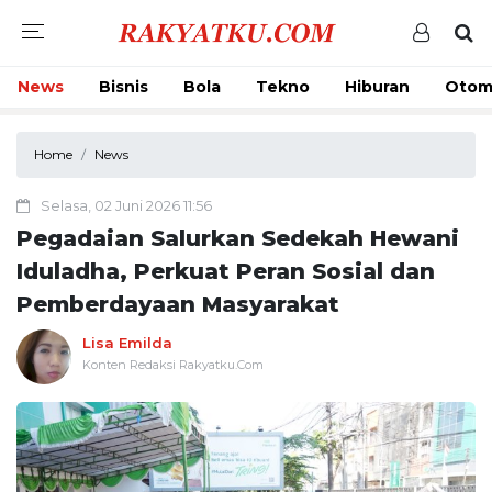
News
Bisnis
Bola
Tekno
Hiburan
Otom
Home
News
Selasa, 02 Juni 2026 11:56
Pegadaian Salurkan Sedekah Hewani
Iduladha, Perkuat Peran Sosial dan
Pemberdayaan Masyarakat
Lisa Emilda
Konten Redaksi Rakyatku.Com