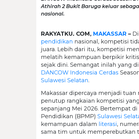
Athirah 2 Bukit Baruga keluar sebagai
nasional.
RAKYATKU. COM,
MAKASSAR
–
Di
pendidikan
nasional, kompetisi ti
juara. Lebih dari itu, kompetisi 
melatih kemampuan berpikir krit
sejak dini. Semangat inilah yang
DANCOW Indonesia Cerdas
Season
Sulawesi Selatan
.
Makassar dipercaya menjadi tuan r
penutup rangkaian kompetisi yang 
sepanjang Mei 2026. Bertempat d
Pendidikan (BPMP)
Sulawesi Selat
kemampuan dalam
literasi
, numer
sama tim untuk memperebutkan tik