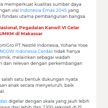
aya memperkuat kualitas sumber daya
engan visi
Indonesia Emas 2045
yang
i fondasi utama pembangunan bangsa.
asional, Pegadaian Kanwil VI Gelar
UMKM di Makassar
iGro PT Nestlé Indonesia, Yohana Yose
NCOW Indonesia Cerdas
tidak hanya
demik, melainkan sebagai wadah
n dan relevan dengan perkembangan
i salah satu bentuk dukungan nyata
an anak secara menyeluruh, baik
l.
das
digelar dengan skala yang jauh lebih
iswa dari lebih dari 2.100 sekolah di 15