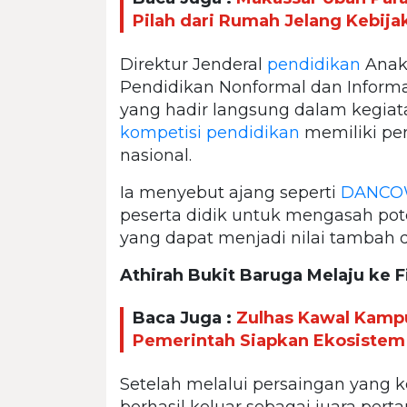
Pilah dari Rumah Jelang Kebija
Direktur Jenderal
pendidikan
Anak 
Pendidikan Nonformal dan Inform
yang hadir langsung dalam kegia
kompetisi pendidikan
memiliki pe
nasional.
Ia menyebut ajang seperti
DANCOW
peserta didik untuk mengasah pot
yang dapat menjadi nilai tambah 
Athirah Bukit Baruga Melaju ke F
Baca Juga :
Zulhas Kawal Kampu
Pemerintah Siapkan Ekosistem
Setelah melalui persaingan yang k
berhasil keluar sebagai juara pert