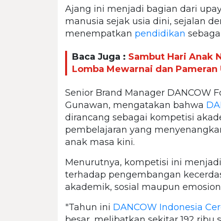
Ajang ini menjadi bagian dari up
manusia sejak usia dini, sejalan d
menempatkan
pendidikan
sebaga
Baca Juga :
Sambut Hari Anak N
Lomba Mewarnai dan Pameran 
Senior Brand Manager DANCOW Fort
Gunawan, mengatakan bahwa
DA
dirancang sebagai kompetisi aka
pembelajaran yang menyenangka
anak masa kini.
Menurutnya, kompetisi ini menjad
terhadap pengembangan kecerdas
akademik, sosial maupun emosiona
"Tahun ini
DANCOW Indonesia Cer
besar, melibatkan sekitar 192 ribu s