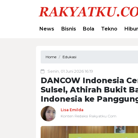
News
Bisnis
Bola
Tekno
Hibu
Home
Edukasi
Senin, 01 Juni 2026 16:19
DANCOW Indonesia Cer
Sulsel, Athirah Bukit 
Indonesia ke Panggung
Lisa Emilda
Konten Redaksi Rakyatku.Com