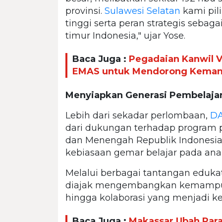
provinsi.
Sulawesi Selatan
kami pil
tinggi serta peran strategis sebaga
timur Indonesia," ujar Yose.
Baca Juga :
Pegadaian Kanwil 
EMAS untuk Mendorong Kemandi
Menyiapkan Generasi Pembelaja
Lebih dari sekadar perlombaan,
DA
dari dukungan terhadap program p
dan Menengah Republik Indones
kebiasaan gemar belajar pada ana
Melalui berbagai tantangan edukati
diajak mengembangkan kemampuan b
hingga kolaborasi yang menjadi ke
Baca Juga :
Makassar Ubah Par