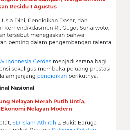
kan Residu 1 Agustus
Usia Dini, Pendidikan Dasar, dan
al Kemendikdasmen RI, Gogot Suharwoto,
tan tersebut menegaskan bahwa
ran penting dalam pengembangan talenta
 Indonesia Cerdas
menjadi sarana bagi
ensi sekaligus membuka peluang prestasi
dalam jenjang
pendidikan
berikutnya.
inal Nasional
ng Nelayan Merah Putih Untia,
 Ekonomi Nelayan Modern
etat,
SD Islam Athirah
2 Bukit Baruga
ama tingkat Provinsi
Sulawesi Selatan
.