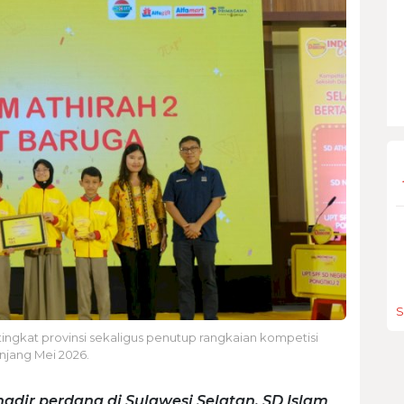
S
ingkat provinsi sekaligus penutup rangkaian kompetisi
anjang Mei 2026.
dir perdana di Sulawesi Selatan. SD Islam