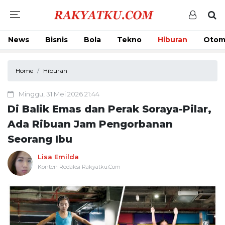
News
Bisnis
Bola
Tekno
Hiburan
Otom
Home
Hiburan
Minggu, 31 Mei 2026 21:44
Di Balik Emas dan Perak Soraya-Pilar,
Ada Ribuan Jam Pengorbanan
Seorang Ibu
Lisa Emilda
Konten Redaksi Rakyatku.Com