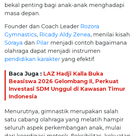
bekal penting bagi anak-anak menghadapi
masa depan.
Founder dan Coach Leader
Rozora
Gymnastics
,
Ricady Aldy Zenea
, menilai kisah
Soraya
dan
Pilar
menjadi contoh bagaimana
olahraga dapat menjadi instrumen
pendidikan karakter
yang efektif.
Baca Juga :
LAZ Hadji Kalla Buka
Beasiswa 2026 Gelombang II, Perkuat
Investasi SDM Unggul di Kawasan Timur
Indonesia
Menurutnya, gimnastik merupakan salah
satu cabang olahraga yang melatih hampir
seluruh aspek perkembangan anak, mulai
dari koordinasi motorik, fleksibilitas, kekuatan