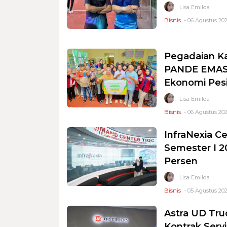
Lisa Emilda
Bisnis
- 06 Agustus 202
Pegadaian K
PANDE EMAS 
Ekonomi Pesi
Lisa Emilda
Bisnis
- 06 Agustus 202
InfraNexia Ce
Semester I 2
Persen
Lisa Emilda
Bisnis
- 05 Agustus 202
Astra UD Tru
Kontrak Serv