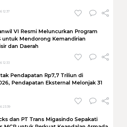
6 12:37
anwil VI Resmi Meluncurkan Program
untuk Mendorong Kemandirian
sir dan Daerah
6 12:33
tak Pendapatan Rp7,7 Triliun di
026, Pendapatan Eksternal Melonjak 31
6 23:39
cks dan PT Trans Migasindo Sepakati
is MCP untuk Perkuat Keandalan Armada