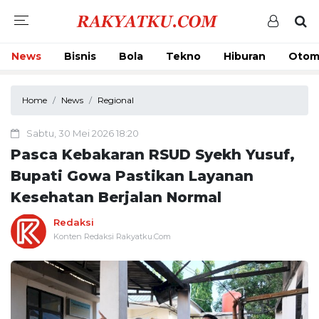
News
Bisnis
Bola
Tekno
Hiburan
Otom
Home
News
Regional
Sabtu, 30 Mei 2026 18:20
Pasca Kebakaran RSUD Syekh Yusuf,
Bupati Gowa Pastikan Layanan
Kesehatan Berjalan Normal
Redaksi
Konten Redaksi Rakyatku.Com