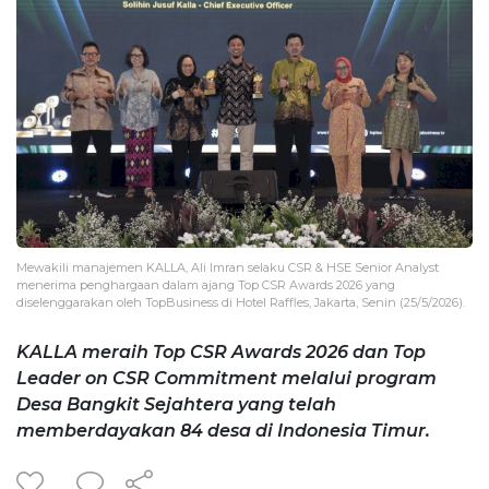
Mewakili manajemen KALLA, Ali Imran selaku CSR & HSE Senior Analyst
menerima penghargaan dalam ajang Top CSR Awards 2026 yang
diselenggarakan oleh TopBusiness di Hotel Raffles, Jakarta, Senin (25/5/2026).
KALLA meraih Top CSR Awards 2026 dan Top
Leader on CSR Commitment melalui program
Desa Bangkit Sejahtera yang telah
memberdayakan 84 desa di Indonesia Timur.