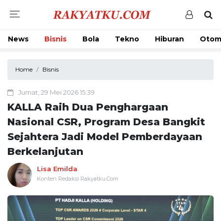
News
Bisnis
Bola
Tekno
Hiburan
Otom
Home
Bisnis
Jumat, 29 Mei 2026 15:39
KALLA Raih Dua Penghargaan
Nasional CSR, Program Desa Bangkit
Sejahtera Jadi Model Pemberdayaan
Berkelanjutan
Lisa Emilda
Konten Redaksi Rakyatku.Com