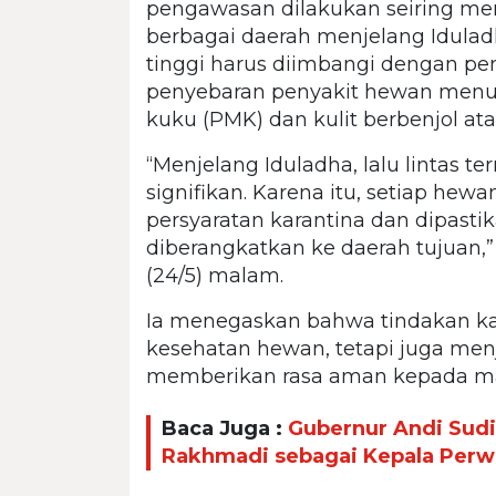
pengawasan dilakukan seiring me
berbagai daerah menjelang Idulad
tinggi harus diimbangi dengan pen
penyebaran penyakit hewan menular
kuku (PMK) dan kulit berbenjol at
“Menjelang Iduladha, lalu lintas 
signifikan. Karena itu, setiap hew
persyaratan karantina dan dipasti
diberangkatkan ke daerah tujuan,”
(24/5) malam.
Ia menegaskan bahwa tindakan kar
kesehatan hewan, tetapi juga me
memberikan rasa aman kepada ma
Baca Juga :
Gubernur Andi Sud
Rakhmadi sebagai Kepala Perwa