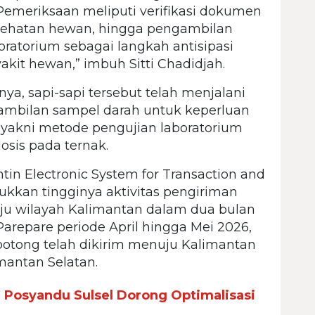
Pemeriksaan meliputi verifikasi dokumen
kesehatan hewan, hingga pengambilan
ratorium sebagai langkah antisipasi
kit hewan,” imbuh Sitti Chadidjah.
a, sapi-sapi tersebut telah menjalani
mbilan sampel darah untuk keperluan
, yakni metode pengujian laboratorium
osis pada ternak.
tin Electronic System for Transaction and
jukkan tingginya aktivitas pengiriman
uju wilayah Kalimantan dalam dua bulan
Parepare periode April hingga Mei 2026,
 potong telah dikirim menuju Kalimantan
imantan Selatan.
Posyandu Sulsel Dorong Optimalisasi