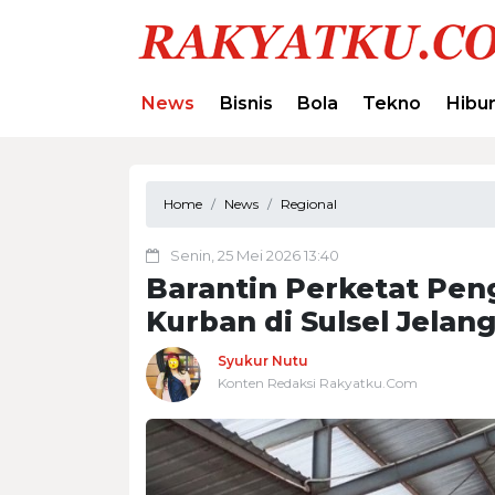
News
Bisnis
Bola
Tekno
Hibu
Home
News
Regional
Senin, 25 Mei 2026 13:40
Barantin Perketat Pe
Kurban di Sulsel Jelan
Syukur Nutu
Konten Redaksi Rakyatku.Com