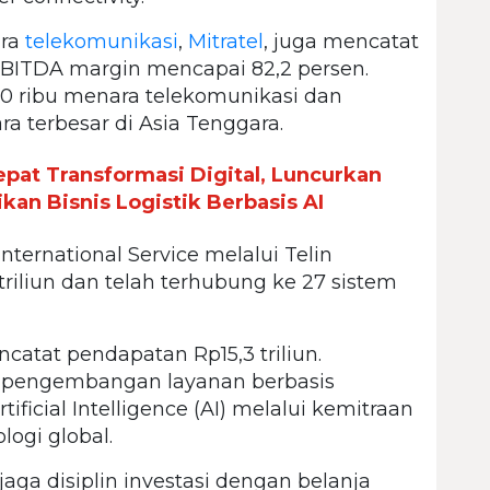
ara
telekomunikasi
,
Mitratel
, juga mencatat
EBITDA margin mencapai 82,2 persen.
 40 ribu menara telekomunikasi dan
a terbesar di Asia Tenggara.
epat Transformasi Digital, Luncurkan
kan Bisnis Logistik Berbasis AI
nternational Service melalui Telin
liun dan telah terhubung ke 27 sistem
catat pendapatan Rp15,3 triliun.
t pengembangan layanan berbasis
tificial Intelligence (AI) melalui kemitraan
logi global.
aga disiplin investasi dengan belanja