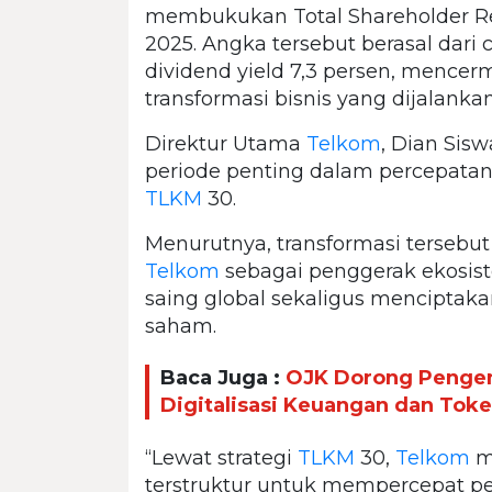
membukukan Total Shareholder Ret
2025. Angka tersebut berasal dari 
dividend yield 7,3 persen, mencer
transformasi bisnis yang dijalanka
Direktur Utama
Telkom
, Dian Sis
periode penting dalam percepatan 
TLKM
30.
Menurutnya, transformasi tersebu
Telkom
sebagai penggerak ekosist
saing global sekaligus menciptak
saham.
Baca Juga :
OJK Dorong Penge
Digitalisasi Keuangan dan Token
“Lewat strategi
TLKM
30,
Telkom
m
terstruktur untuk mempercepat p