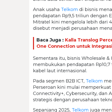
Anak usaha
Telkom
di bisnis men
pendapatan Rp9,5 triliun dengan 
Mitratel kini mengelola lebih dari
disebut menjadi perusahaan menar
Baca Juga :
Kalla Translog Perc
One Connection untuk Integrasi
Sementara itu, bisnis Wholesale & I
membukukan pendapatan Rp10,7 tri
kabel laut internasional.
Pada segmen B2B ICT,
Telkom
men
Perseroan kini mulai memperkua
Connectivity+, Cybersecurity, dan Ar
strategis dengan perusahaan tekno
Sepanjang 2025,
Telkom
juga menj