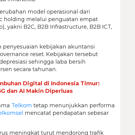
erubahan model operasional dari
ic holding melalui penguatan empat
yakni B2C, B2B Infrastructure, B2B ICT,
 penyesuaian kebijakan akuntansi
overnance reset. Kebijakan tersebut
presiasi sehingga laba bersih
ersen secara tahunan.
mbuhan Digital di Indonesia Timur:
5G dan AI Makin Diperluas
tama
Telkom
tetap menunjukkan performa
elkomsel
mencatat pendapatan sebesar
rus meningkat turut mendorong trafik