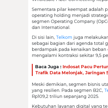
Sementara pilar keempat adalah p
operating holding menjadi strateg
segmen Operating Company (OpCo), 
dan International.
Di sisi lain,
Telkom
juga melakukan
sebagai bagian dari agenda total g
berdampak pada kenaikan beban de
mengalami kontraksi sekitar 9,5 p
Baca Juga :
Indosat Pacu Pertu
Trafik Data Melonjak, Jaringan 
Meski demikian, segmen bisnis u
yang resilien. Pada segmen B2C,
T
Rp109,2 triliun sepanjang 2025.
Kebutuhan layanan digital yang te