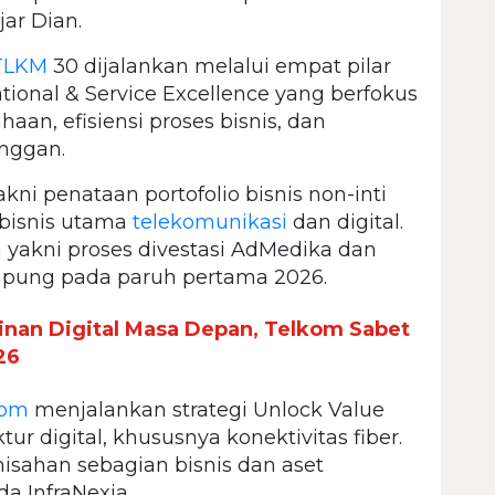
ar Dian.
TLKM
30 dijalankan melalui empat pilar
tional & Service Excellence yang berfokus
aan, efisiensi proses bisnis, dan
anggan.
kni penataan portofolio bisnis non-inti
 bisnis utama
telekomunikasi
dan digital.
 yakni proses divestasi AdMedika dan
mpung pada paruh pertama 2026.
nan Digital Masa Depan, Telkom Sabet
26
kom
menjalankan strategi Unlock Value
tur digital, khususnya konektivitas fiber.
isahan sebagian bisnis dan aset
a InfraNexia.