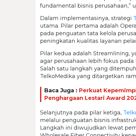
fundamental bisnis perusahaan,” uj
Dalam implementasinya, strategi
utama. Pilar pertama adalah Opera
pada penguatan tata kelola perusah
peningkatan kualitas layanan pel
Pilar kedua adalah Streamlining, ya
agar perusahaan lebih fokus pada
Salah satu langkah yang ditempuh
TelkoMedika yang ditargetkan ra
Baca Juga :
Perkuat Kepemimpi
Penghargaan Lestari Award 20
Selanjutnya pada pilar ketiga,
Tel
melalui penguatan bisnis infrastruk
Langkah ini diwujudkan lewat pem
Wholesale Fiber Connectivity kepad