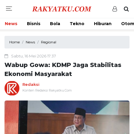
News
Bisnis
Bola
Tekno
Hiburan
Otom
Home
News
Regional
Sabtu, 16 Mei 2026 17:37
Wabup Gowa: KDMP Jaga Stabilitas
Ekonomi Masyarakat
Redaksi
Konten Redaksi Rakyatku.Com