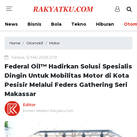
News
Bisnis
Bola
Tekno
Hiburan
Otom
Home
Otomotif
Motor
Selasa, 12 Mei 2026 21:51
Federal Oil™️ Hadirkan Solusi Spesialis
Dingin Untuk Mobilitas Motor di Kota
Pesisir Melalui Feders Gathering Seri
Makassar
Editor
Konten Redaksi Rakyatku.Com