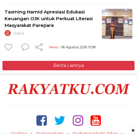
Tasming Hamid Apresiasi Edukasi
Keuangan OJK untuk Perkuat Literasi
Masyarakat Parepare
Editor
News
- 06 Agustus 2026 15:58
Berita Lainnya
×
Redaksi
Tentang Kami
Pedoman Media Siber