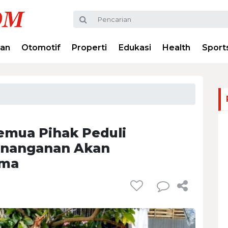
ran
Otomotif
Properti
Edukasi
Health
Sport
emua Pihak Peduli
enanganan Akan
ama