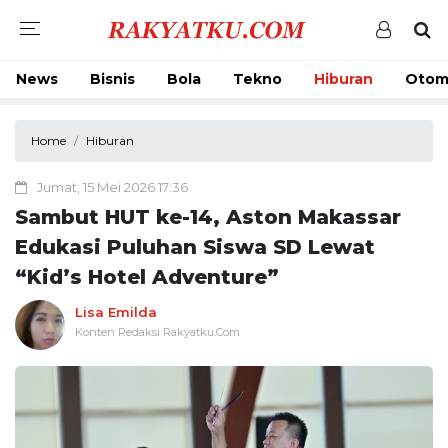
News
Bisnis
Bola
Tekno
Hiburan
Otom
Home
Hiburan
Jumat, 15 Mei 2026 17:36
Sambut HUT ke-14, Aston Makassar
Edukasi Puluhan Siswa SD Lewat
“Kid’s Hotel Adventure”
Lisa Emilda
Konten Redaksi Rakyatku.Com