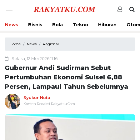
News
Bisnis
Bola
Tekno
Hiburan
Otom
Home
News
Regional
Selasa, 12 Mei 2026 11:16
Gubernur Andi Sudirman Sebut
Pertumbuhan Ekonomi Sulsel 6,88
Persen, Lampaui Tahun Sebelumnya
Syukur Nutu
Konten Redaksi Rakyatku.Com