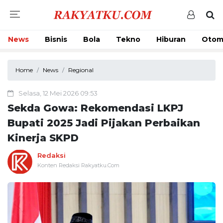
News
Bisnis
Bola
Tekno
Hiburan
Otom
Home
News
Regional
Selasa, 12 Mei 2026 09:53
Sekda Gowa: Rekomendasi LKPJ
Bupati 2025 Jadi Pijakan Perbaikan
Kinerja SKPD
Redaksi
Konten Redaksi Rakyatku.Com