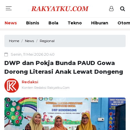
News
Bisnis
Bola
Tekno
Hiburan
Otom
Home
News
Regional
Senin, 11 Mei 2026 20:40
DWP dan Pokja Bunda PAUD Gowa
Dorong Literasi Anak Lewat Dongeng
Redaksi
Konten Redaksi Rakyatku.Com