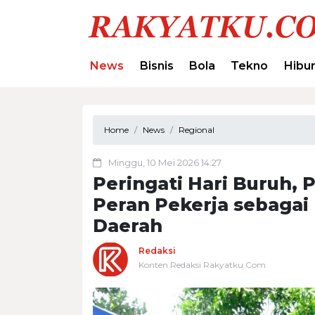
News
Bisnis
Bola
Tekno
Hibu
Home
News
Regional
Minggu, 10 Mei 2026 14:27
Peringati Hari Buruh
Peran Pekerja sebaga
Daerah
Redaksi
Konten Redaksi Rakyatku.Com