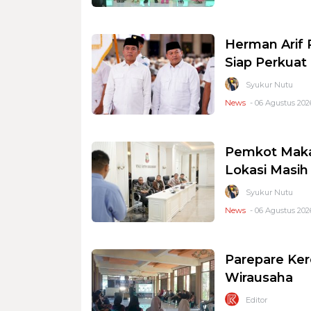
Herman Arif 
Siap Perkuat 
Syukur Nutu
News
- 06 Agustus 2026
Pemkot Makas
Lokasi Masi
Syukur Nutu
News
- 06 Agustus 2026
Parepare Ker
Wirausaha
Editor