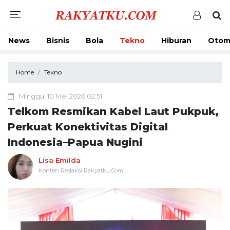
News
Bisnis
Bola
Tekno
Hiburan
Otom
Home
Tekno
Minggu, 10 Mei 2026 02:51
Telkom Resmikan Kabel Laut Pukpuk,
Perkuat Konektivitas Digital
Indonesia–Papua Nugini
Lisa Emilda
Konten Redaksi Rakyatku.Com