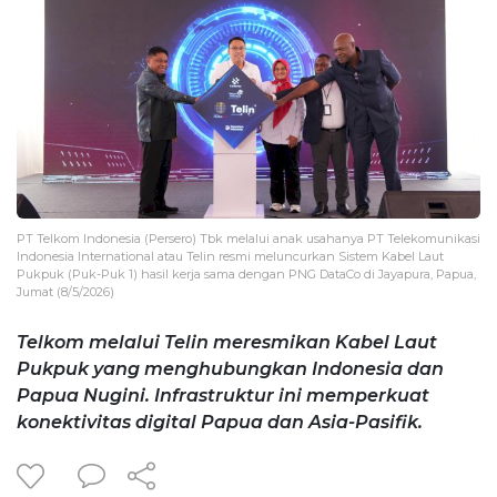
PT Telkom Indonesia (Persero) Tbk melalui anak usahanya PT Telekomunikasi
Indonesia International atau Telin resmi meluncurkan Sistem Kabel Laut
Pukpuk (Puk-Puk 1) hasil kerja sama dengan PNG DataCo di Jayapura, Papua,
Jumat (8/5/2026)
Telkom melalui Telin meresmikan Kabel Laut
Pukpuk yang menghubungkan Indonesia dan
Papua Nugini. Infrastruktur ini memperkuat
konektivitas digital Papua dan Asia-Pasifik.