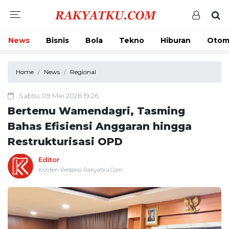
News
Bisnis
Bola
Tekno
Hiburan
Otom
Home
News
Regional
Sabtu, 09 Mei 2026 19:26
Bertemu Wamendagri, Tasming
Bahas Efisiensi Anggaran hingga
Restrukturisasi OPD
Editor
Konten Redaksi Rakyatku.Com