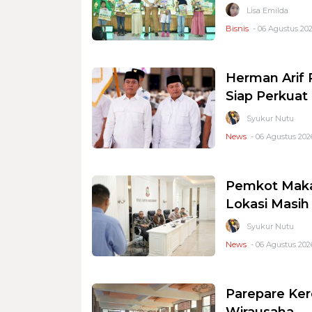
Lisa Emilda
Bisnis
- 06 Agustus 202
Herman Arif 
Siap Perkuat 
Syukur Nutu
News
- 06 Agustus 2026
Pemkot Makas
Lokasi Masi
Syukur Nutu
News
- 06 Agustus 2026
Parepare Ker
Wirausaha