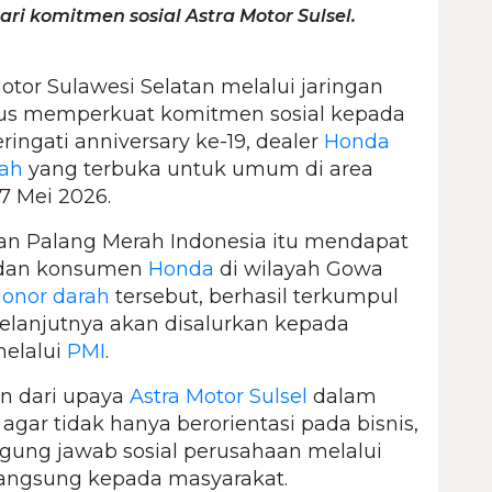
i komitmen sosial Astra Motor Sulsel.
otor Sulawesi Selatan melalui jaringan
erus memperkuat komitmen sosial kepada
ngati anniversary ke-19, dealer
Honda
rah
yang terbuka untuk umum di area
7 Mei 2026.
an Palang Merah Indonesia itu mendapat
t dan konsumen
Honda
di wilayah Gowa
onor darah
tersebut, berhasil terkumpul
elanjutnya akan disalurkan kepada
elalui
PMI
.
an dari upaya
Astra Motor Sulsel
dalam
agar tidak hanya berorientasi pada bisnis,
ggung jawab sosial perusahaan melalui
angsung kepada masyarakat.