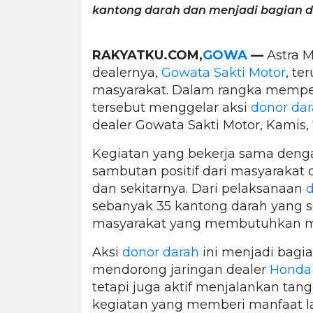
kantong darah dan menjadi bagian dar
RAKYATKU.COM,
GOWA
—
Astra M
dealernya,
Gowata Sakti Motor
, t
masyarakat. Dalam rangka memperi
tersebut menggelar aksi
donor da
dealer Gowata Sakti Motor, Kamis, 
Kegiatan yang bekerja sama deng
sambutan positif dari masyaraka
dan sekitarnya. Dari pelaksanaan
d
sebanyak 35 kantong darah yang s
masyarakat yang membutuhkan m
Aksi
donor darah
ini menjadi bagi
mendorong jaringan dealer
Honda
tetapi juga aktif menjalankan tan
kegiatan yang memberi manfaat l