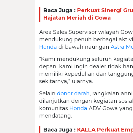
Baca Juga :
Perkuat Sinergi Gru
Hajatan Meriah di Gowa
Area Sales Supervisor wilayah Go
mendukung penuh berbagai aktivit
Honda
di bawah naungan
Astra Mo
“Kami mendukung seluruh kegiatan
depan, kami ingin dealer tidak han
memiliki kepedulian dan tanggung
sekitarnya,” ujarnya.
Selain
donor darah
, rangkaian ann
dilanjutkan dengan kegiatan sosia
komunitas
Honda
ADV Gowa yang d
mendatang.
Baca Juga :
KALLA Perkuat Emp